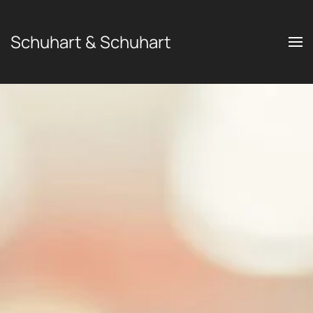
Schuhart & Schuhart
Zum Hauptinhalt springen