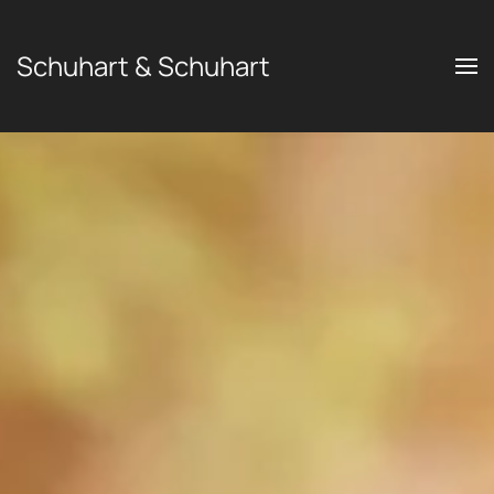
Schuhart & Schuhart
Zum Hauptinhalt springen